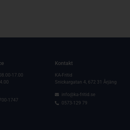
ce
Kontakt
08.00-17.00
KA-Fritid
14.00
Snickargatan 4, 672 31 Årjäng
info@ka-fritid.se
700-1747
0573-129 79