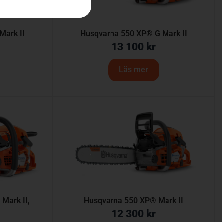
Mark II
Husqvarna 550 XP® G Mark II
13 100
kr
Läs mer
Mark II,
Husqvarna 550 XP® Mark II
12 300
kr