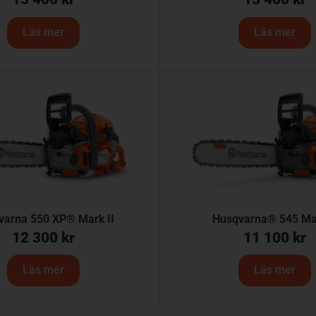
Läs mer
Läs mer
varna 550 XP® Mark II
Husqvarna® 545 Mar
12 300
kr
11 100
kr
Läs mer
Läs mer