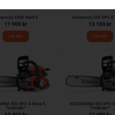
qvarna 545G Mark II
Husqvarna 550 XP® G 
11 900
kr
13 100
kr
Läs mer
Läs mer
RNA 550 XP® G Mark II,
HUSQVARNA 550 XP® G 
TrioBrake™
TrioBrake™
13 400
kr
13 400
kr