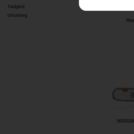
Trädgård
Utrustning
Hus
HUSQVA