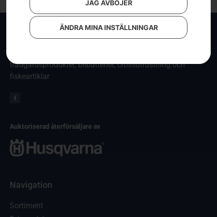
JAG AVBÖJER
ÄNDRA MINA INSTÄLLNINGAR
KA-Fritid
Försäljning av Polaris ATV, Husqvarna skogs- och
trädgårdsprodukter, bilbatterier, crossutrustning och
fiskeartiklar
Auktoriserad återförsäljare av
Navigation
Sortiment