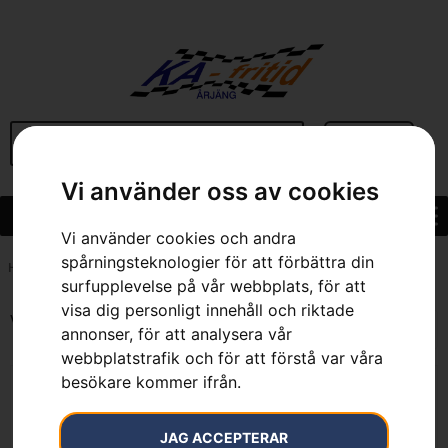
BEGAGNAT
Vi använder oss av cookies
Vi använder cookies och andra
spårningsteknologier för att förbättra din
Hem
»
Sortiment
»
Trädgård
»
Lövblås & Lövsug
»
Batteridrivna Lövblåsar
surfupplevelse på vår webbplats, för att
visa dig personligt innehåll och riktade
Visar alla 7 resultat
annonser, för att analysera vår
webbplatstrafik och för att förstå var våra
besökare kommer ifrån.
JAG ACCEPTERAR