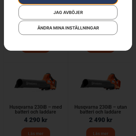
JAG AVBÖJER
Husqvarna 120iBV –
Husqvarna 120iBV –
med batteri och laddare
utan batteri och laddare
ÄNDRA MINA INSTÄLLNINGAR
4 290
kr
2 490
kr
Läs mer
Läs mer
Husqvarna 230iB – med
Husqvarna 230iB – utan
batteri och laddare
batteri och laddare
4 290
kr
2 490
kr
Läs mer
Läs mer