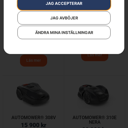
JAG ACCEPTERAR
JAG AVBÖJER
AUTOMOWER® 305E
Husqvarna Automower
ÄNDRA MINA INSTÄLLNINGAR
NERA
315 Mark II & 110iL
Trimmer
24 900
kr
26 190
kr
Läs mer
Läs mer
AUTOMOWER® 308V
AUTOMOWER® 310E
NERA
15 900
kr