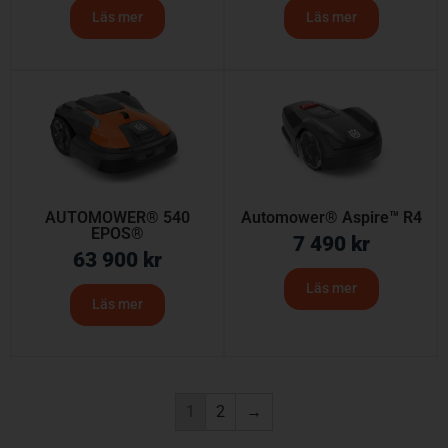
Läs mer
Läs mer
AUTOMOWER® 540
Automower® Aspire™ R4
EPOS®
7 490
kr
63 900
kr
Läs mer
Läs mer
1
2
→