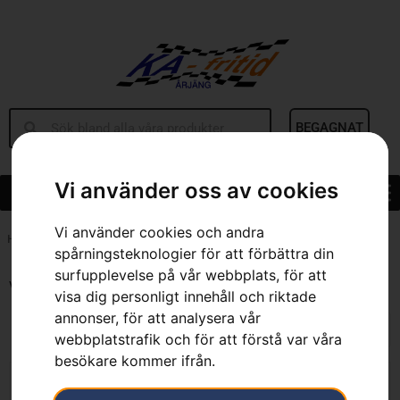
BEGAGNAT
Vi använder oss av cookies
Vi använder cookies och andra
Hem
»
Sortiment
»
Trädgård
»
Robotgräsklippare
spårningsteknologier för att förbättra din
surfupplevelse på vår webbplats, för att
Visar 1–12 av 24 resultat
visa dig personligt innehåll och riktade
annonser, för att analysera vår
webbplatstrafik och för att förstå var våra
besökare kommer ifrån.