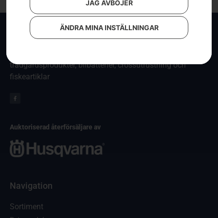
JAG AVBÖJER
ÄNDRA MINA INSTÄLLNINGAR
KA-Fritid
Försäljning av Polaris ATV, Husqvarna skogs- och
trädgårdsprodukter, bilbatterier, crossutrustning och
fiskeartiklar
Auktoriserad återförsäljare av
Navigation
Sortiment