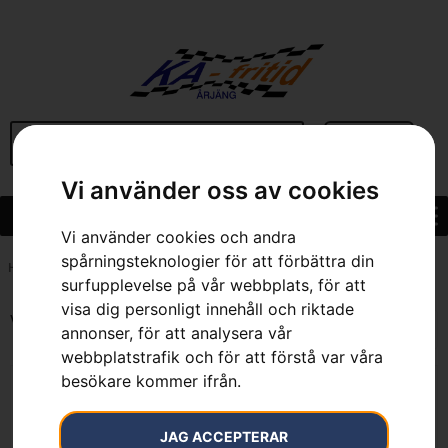
BEGAGNAT
Vi använder oss av cookies
Vi använder cookies och andra
spårningsteknologier för att förbättra din
Hem
»
Sortiment
»
Trädgård
»
Häcksaxar
»
Bensindrivna Häcksaxar
surfupplevelse på vår webbplats, för att
visa dig personligt innehåll och riktade
Visar alla 7 resultat
annonser, för att analysera vår
webbplatstrafik och för att förstå var våra
besökare kommer ifrån.
JAG ACCEPTERAR