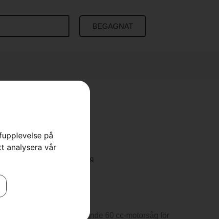
BEGAGNAT
el Inject
rfupplevelse på
tt analysera vår
 Motorsågar
,
Motorsågar
,
Skog
nject är en revolutionerande 60 cc-motorsåg för