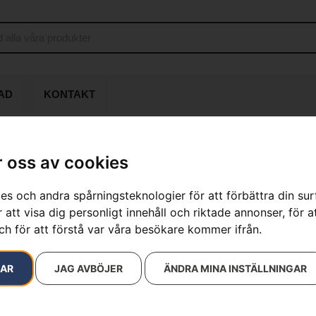
AD
KONTAKT
 oss av cookies
564 XP® G Fu
es och andra spårningsteknologier för att förbättra din su
 att visa dig personligt innehåll och riktade annonser, för a
Artikelnummer:
970711640
ch för att förstå var våra besökare kommer ifrån.
Kategorier:
Bensindrivna
Varumärken
:
Husqvarna
19 900
kr
RAR
JAG AVBÖJER
ÄNDRA MINA INSTÄLLNINGAR
Husqvarna 564 XP® G Fuel I