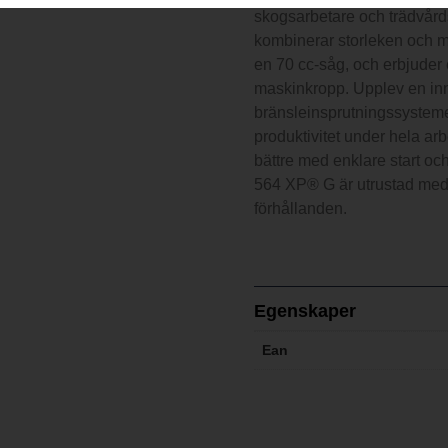
skogsarbetare och trädvård
kombinerar storleken och 
en 70 cc-såg, och erbjuder 
maskinkropp. Upplev en inn
bränsleinsprutningssysteme
produktivitet under hela a
bättre med enklare start oc
564 XP® G är utrustad med
förhållanden.
Egenskaper
Ean