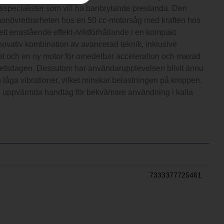
sspecialister som vill ha banbrytande prestanda. Den
manövrerbarheten hos en 50 cc-motorsåg med kraften hos
ett enastående effekt-/viktförhållande i en kompakt
ovativ kombination av avancerad teknik, inklusive
t och en ny motor för omedelbar acceleration och maxad
rbetsdagen. Dessutom har användarupplevelsen blivit ännu
h låga vibrationer, vilket minskar belastningen på kroppen.
 uppvärmda handtag för bekvämare användning i kalla
7333377725461