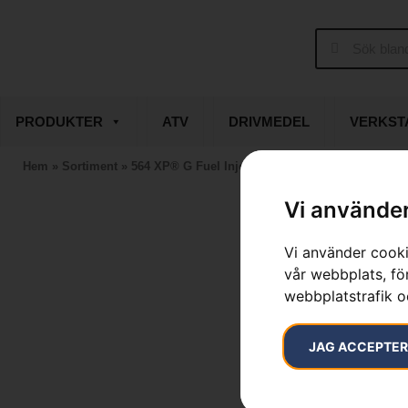
PRODUKTER
ATV
DRIVMEDEL
VERKST
Hem
»
Sortiment
»
564 XP® G Fuel Inject
Vi använder
Vi använder cooki
vår webbplats, för
webbplatstrafik o
JAG ACCEPTE