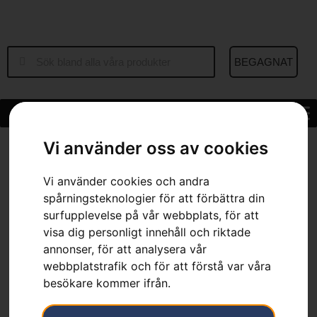
BEGAGNAT
Hem
»
Sortiment
»
Allroundyxa A1400
Vi använder oss av cookies
Vi använder cookies och andra
spårningsteknologier för att förbättra din
surfupplevelse på vår webbplats, för att
visa dig personligt innehåll och riktade
annonser, för att analysera vår
webbplatstrafik och för att förstå var våra
besökare kommer ifrån.
Allroundyxa A1400
Artikelnummer:
580761101