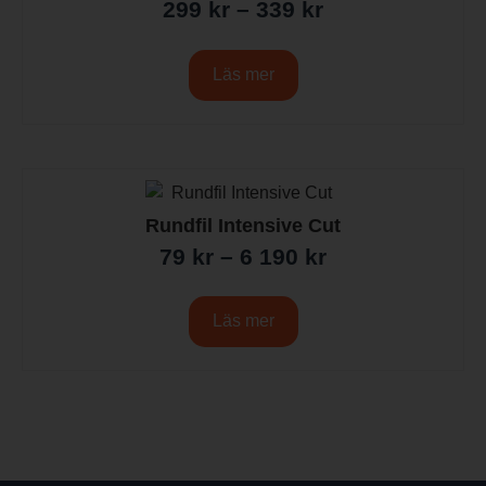
299
kr
–
339
kr
Läs mer
Rundfil Intensive Cut
79
kr
–
6 190
kr
Läs mer