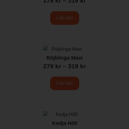
279
kr
–
319
kr
Läs mer
Röjklinga Maxi
279
kr
–
319
kr
Läs mer
Kedja H00