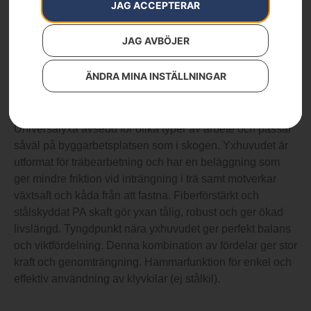
JAG ACCEPTERAR
Kategorier:
Skog
,
Skogsverktyg
,
Yxor
Varumärken
:
Husqvarna
JAG AVBÖJER
979
kr
ÄNDRA MINA INSTÄLLNINGAR
Kompositskaft 1400g
Universalyxa avsedd för olika typer av arbete och passar
såväl på byggarbetsplatsen som i skogen. Yxhuvudet är
utformat för träbearbetning och har en beläggning som
ger mindre friktion vid inträngning i trä samt motverkar
växtsaft och kåda från att fastna. Fiberförstärkt och
stålskyddat PA skaft gör yxan tålig, robust och ger ökad
livslängd. Tyngdpunkt nära yxhuvudet ger perfekt balans
och viktfördelning. Denna kombination av fördelar ger stor
kraft och genomträngning. Hammarfunktion för enkel och
effektiv användning av klyvkilar (ej stålkil).