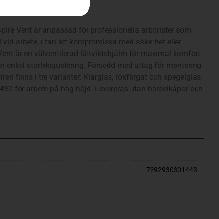
pire Vent är anpassad för professionella arborister som
l vid arbete, utan att kompromissa med säkerhet eller
Vent är en välventilerad lättviktshjälm för maximal komfort
ör enkel storleksjustering. Försedd med uttag för montering
iren finns i tre varianter: Klarglas, rökfärgat och spegelglas.
492 för arbete på hög höjd. Levereras utan hörselkåpor och
7392930301443