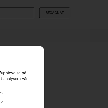
BEGAGNAT
, Spire Vent
rfupplevelse på
tt analysera vår
 & Kläder