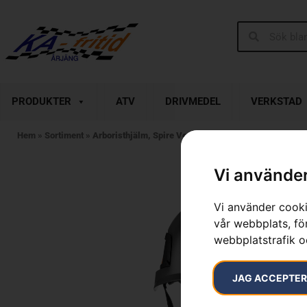
PRODUKTER
ATV
DRIVMEDEL
VERKSTAD
Hem
»
Sortiment
»
Arboristhjälm, Spire Vent
Vi använder
Vi använder cooki
vår webbplats, för
webbplatstrafik o
JAG ACCEPTE