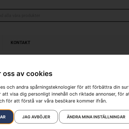
KONTAKT
 oss av cookies
Arboristhjälm
es och andra spårningsteknologier för att förbättra din su
Artikelnummer:
597681801
 att visa dig personligt innehåll och riktade annonser, för a
Kategorier:
Hjälmar
,
Skor
ch för att förstå var våra besökare kommer ifrån.
Varumärken
:
Husqvarna
1 690
kr
RAR
JAG AVBÖJER
ÄNDRA MINA INSTÄLLNINGAR