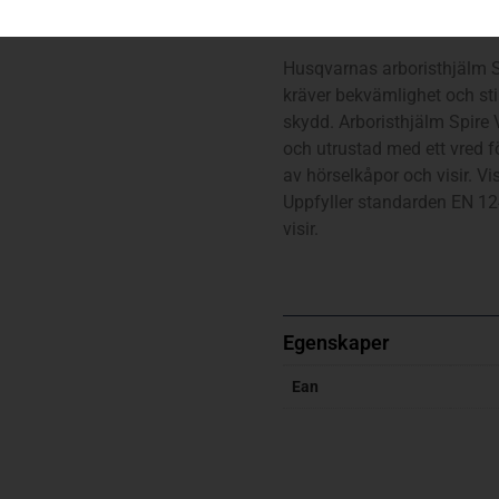
Hjälm Arborist, Spire Vent
Husqvarnas arboristhjälm S
kräver bekvämlighet och sti
skydd. Arboristhjälm Spire 
och utrustad med ett vred f
av hörselkåpor och visir. Vis
Uppfyller standarden EN 12
visir.
Egenskaper
Ean