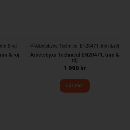
rim & röj
Arbetsbyxa Technical EN20471, trim &
röj
1 990
kr
Läs mer