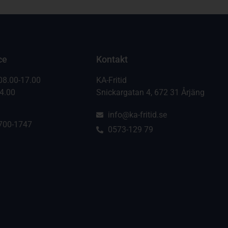
ce
Kontakt
08.00-17.00
KA-Fritid
14.00
Snickargatan 4, 672 31 Årjäng
info@ka-fritid.se
700-1747
0573-129 79