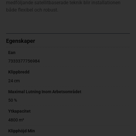
medföljande satellitbaserade teknik blir installationen
både flexibel och robust.
Egenskaper
Ean
7333377756984
Klippbredd
24 cm
Maximal Lutning Inom Arbetsområdet
50 %
Ytkapacitet
4800 m²
Klipphöjd Min