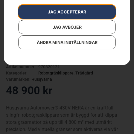
JAG ACCEPTERAR
JAG AVBÖJER
ÄNDRA MINA INSTÄLLNINGAR
AUTOMOWER® 430V NERA
Artikelnummer:
970820121
Kategorier:
Robotgräsklippare
,
Trädgård
Varumärken
:
Husqvarna
48 900
kr
Husqvarna Automower® 430V NERA är en kraftfull
slingfri robotgräsklippare som är byggd för att klippa
stora gräsmattor på upp till 4 800 m² med utmärkt
precision. Med virtuella gränser som aktiveras via vår