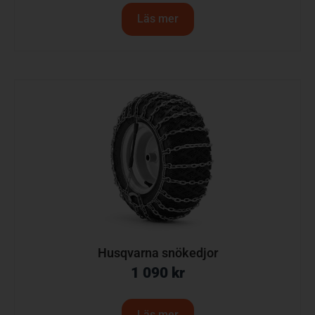
Läs mer
Husqvarna snökedjor
1 090
kr
Läs mer