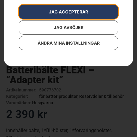
JAG ACCEPTERAR
JAG AVBÖJER
ÄNDRA MINA INSTÄLLNINGAR
Batteribälte FLEXI –
”Adapter kit”
Artikelnummer:
590776702
Kategorier:
för batteriprodukter
,
Reservdelar & tillbehör
Varumärken
:
Husqvarna
2 390
kr
innehåller bälte, 1*Bli-hölster, 1*förvaringshölster,