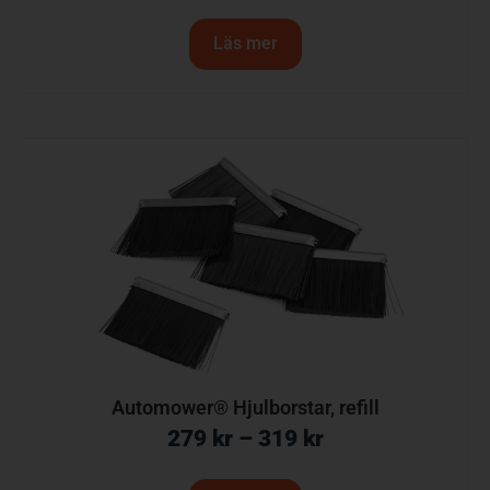
Läs mer
Automower® Hjulborstar, refill
279
kr
–
319
kr