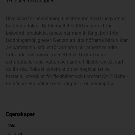
1*hölster med adapter
Utvecklad för användning tillsammans med Husqvarnas
batteriprodukter. Battteribältet FLEXI är perfekt för
bekvämt, produktivt arbete när man är långt bort från
laddningsmöjligheter. Genom att låta höfterna bära vikten
av batterierna istället för armarna blir arbetet mindre
tröttande och mycket mer effetivt. Du kan bära
extrabatterier, olja, vatten och andra tillbehör enkelt vart
du än ska. Robust konstruktion av högkvalitativa
material, utvecklat för flexibilitet och komfort.Kit 2: Bälte •
En hållare •En hållare med adapter • Tillbehörspåse
Egenskaper
Vikt
2.12 kg