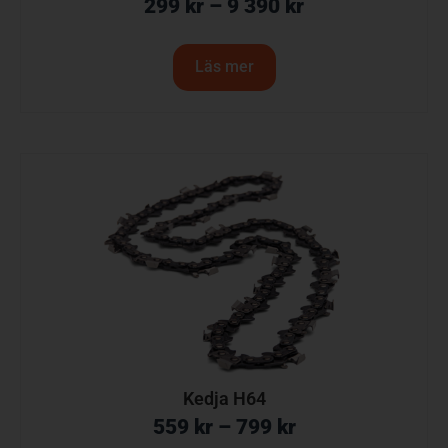
299
kr
–
9 390
kr
Läs mer
Kedja H64
559
kr
–
799
kr