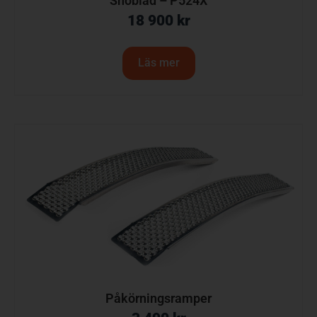
Snöblad – P524X
18 900
kr
Läs mer
Påkörningsramper