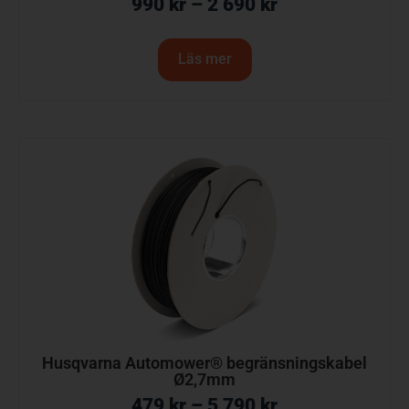
990
kr
–
2 690
kr
Läs mer
Husqvarna Automower® begränsningskabel
Ø2,7mm
479
kr
–
5 790
kr