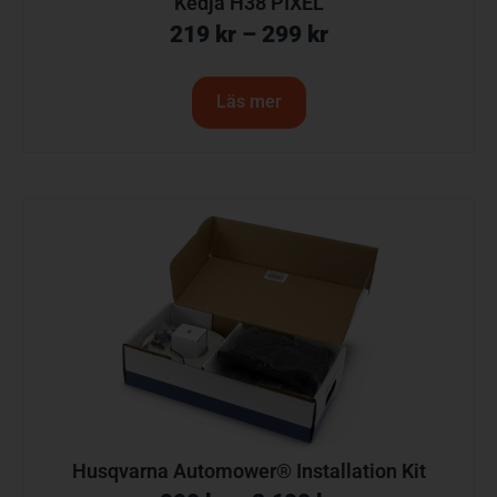
Kedja H38 PIXEL
219
kr
–
299
kr
Läs mer
Husqvarna Automower® Installation Kit