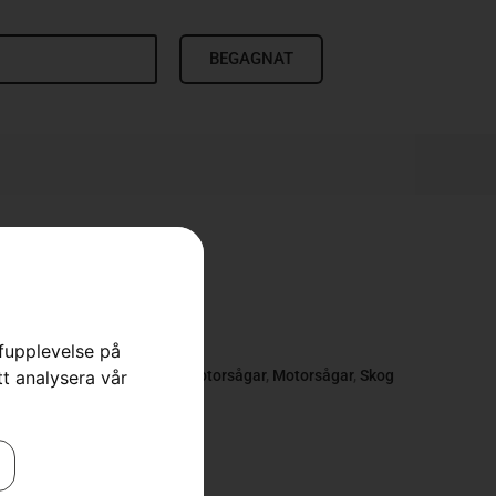
BEGAGNAT
35i
rfupplevelse på
tt analysera vår
a Motorsågar
,
Batteridrivna Motorsågar
,
Motorsågar
,
Skog