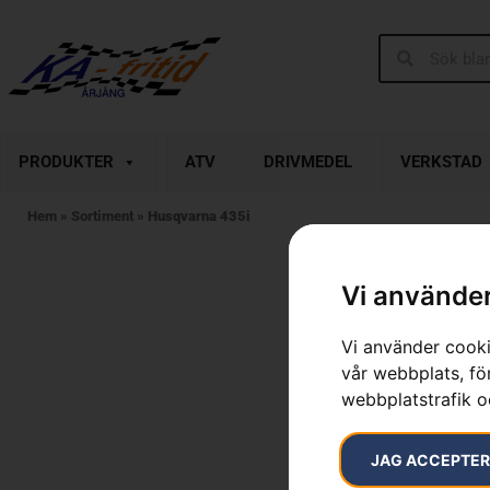
PRODUKTER
ATV
DRIVMEDEL
VERKSTAD
Hem
»
Sortiment
»
Husqvarna 435i
Vi använder
Vi använder cooki
vår webbplats, för
webbplatstrafik o
JAG ACCEPTE