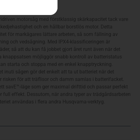
dard, SP21G
ridriven motorsåg med förstklassig skärkapacitet tack vare
kedjehastighet och en hållbar borstlös motor. Detta
itet för markägares lättare arbeten, så som fällning av
rning och vedsågning. Med IPX4-klassificeringen är
er, så att du kan få jobbet gjort året runt även när det
 knappsatsen möjliggör snabb kontroll av batteristatus
 kan starta och stoppa med en enkel knapptryckning.
 inuti sågen gör det enkelt att ta ut batteriet när det
risken för att träflisor och damm samlas i batterifacket.
t savE™-läge som ger maximal drifttid och passar perfekt
er full effekt. Dessutom, när andra typer av trädgårdsarbeten
eriet användas i flera andra Husqvarna-verktyg.