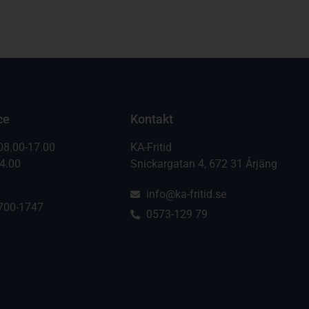
ce
Kontakt
08.00-17.00
KA-Fritid
14.00
Snickargatan 4, 672 31 Årjäng
info@ka-fritid.se
700-1747
0573-129 79