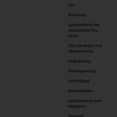
Ean
Bränsletyp
Ljudtrycksnivå Vid
Användarens Öra,
DB(A)
Vikt Exkl Batteri Och
Skärutrustning
Kedjedelning
Batterispanning
Svärdslängd
Batteriladdare
Antal Batterier Som
Inkluderas
Spårvidd