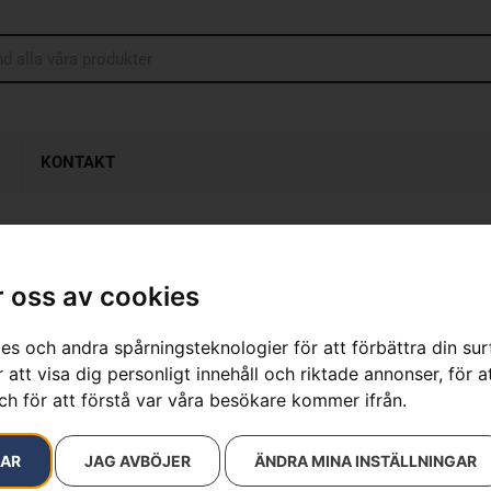
KONTAKT
 oss av cookies
Husqvarna 4
es och andra spårningsteknologier för att förbättra din su
Artikelnummer:
970718214
 att visa dig personligt innehåll och riktade annonser, för a
Kategorier:
Batteridrivn
Varumärken
:
Husqvarna
ch för att förstå var våra besökare kommer ifrån.
5 190
kr
RAR
JAG AVBÖJER
ÄNDRA MINA INSTÄLLNINGAR