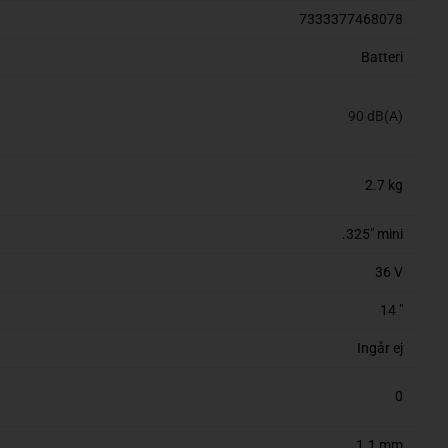
7333377468078
Batteri
90 dB(A)
2.7 kg
.325" mini
36 V
14 "
Ingår ej
0
1.1 mm