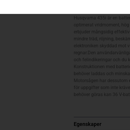
435i, 14″ 0.325″ mini, Stan
Husqvarna 435i är en batte
optimerat vridmoment, hög 
erbjuder mångsidig effektiv
mindre träd, röjning, beskä
elektroniken skyddad mot väd
regnar.Den användarvänliga
och felindikeringar och du
Konstruktionen med batteriet
behöver laddas och minskar 
Motorsågen har dessutom et
för uppgifter som inte kräv
behöver göras kan 36 V-batt
Egenskaper