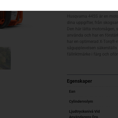
445S (13″ – .325″ – SP33G
Husqvarna 445S är en motor
dina uppgifter, från skogsar
Den här lätta motorsågen, s
använda och har en förstär
har en optimerad X-Torq®-m
sågupplevelsen säkerställs
fällriktmärke i färg och ofö
Egenskaper
Ean
Cylindervolym
Ljudtrycksnivå Vid
Användarens Öra,