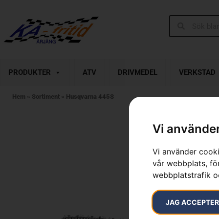
PRODUKTER
ATV
DRIVMEDEL
VERKSTAD
Hem
»
Sortiment
»
Husqvarna 445S
Vi använder
Vi använder cooki
vår webbplats, för
webbplatstrafik o
JAG ACCEPTE