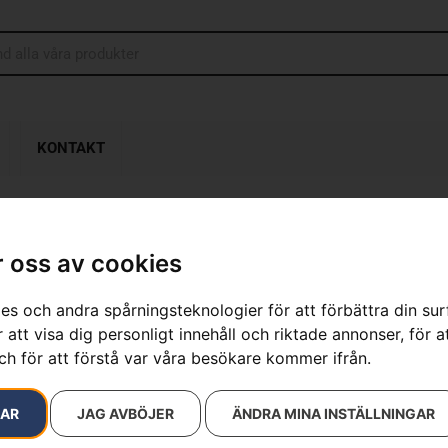
KONTAKT
 oss av cookies
Husqvarna 4
es och andra spårningsteknologier för att förbättra din su
Artikelnummer:
970702013
 att visa dig personligt innehåll och riktade annonser, för a
Kategorier:
Bensindrivna
ch för att förstå var våra besökare kommer ifrån.
Varumärken
:
Husqvarna
7 990
kr
RAR
JAG AVBÖJER
ÄNDRA MINA INSTÄLLNINGAR