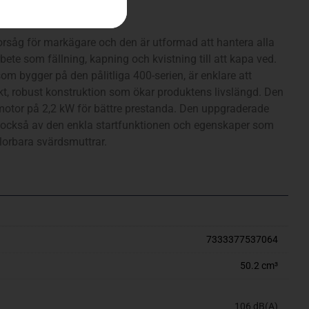
)
såg för markägare och den är utformad att hantera alla
bete som fällning, kapning och kvistning till att kapa ved.
om bygger på den pålitliga 400-serien, är enklare att
kt, robust konstruktion som ökar produktens livslängd. Den
otor på 2,2 kW för bättre prestanda. Den uppgraderade
 också av den enkla startfunktionen och egenskaper som
rlorbara svärdsmuttrar.
7333377537064
50.2 cm³
106 dB(A)