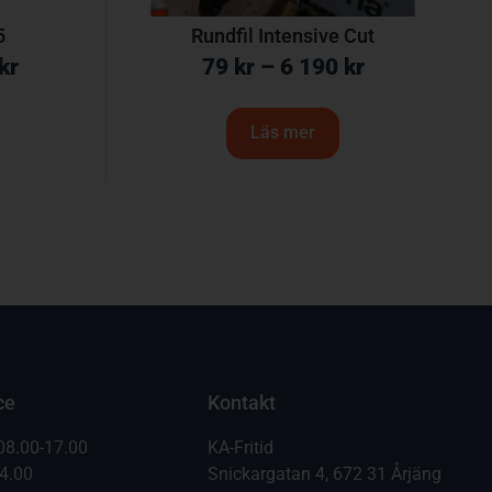
5
Rundfil Intensive Cut
kr
79
kr
–
6 190
kr
Läs mer
ce
Kontakt
08.00-17.00
KA-Fritid
14.00
Snickargatan 4, 672 31 Årjäng