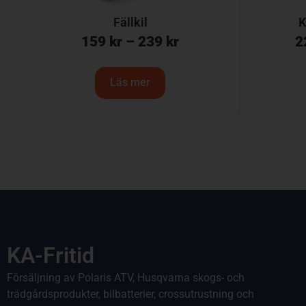
Fällkil
K
159
kr
–
239
kr
2
Läs mer
KA-Fritid
Försäljning av Polaris ATV, Husqvarna skogs- och
trädgårdsprodukter, bilbatterier, crossutrustning och