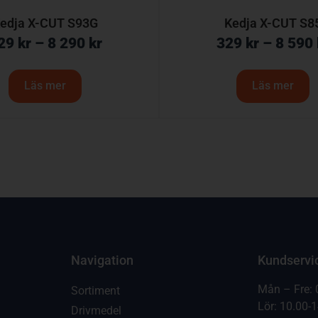
edja X-CUT S93G
Kedja X-CUT S8
29
kr
–
8 290
kr
329
kr
–
8 590
Läs mer
Läs mer
Navigation
Kundservi
Mån – Fre: 
Sortiment
Lör: 10.00-
Drivmedel