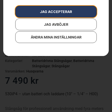
JAG ACCEPTERAR
JAG AVBÖJER
ÄNDRA MINA INSTÄLLNINGAR
Husqvarna 530iP4
Artikelnummer:
967884711
Kategorier:
Batteridrivna Stångsågar
,
Batteridrivna
Stångsågar
,
Stångsågar
Varumärken
:
Husqvarna
7 490
kr
530iP4 – utan batteri och laddare (10″ – 1/4″ – H00)
Stångsåg för professionell användning med fyra meters