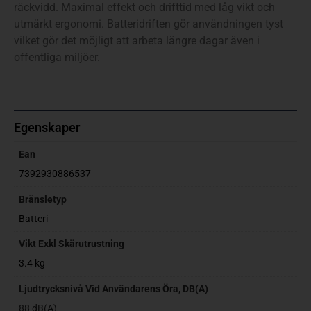
räckvidd. Maximal effekt och drifttid med låg vikt och
utmärkt ergonomi. Batteridriften gör användningen tyst
vilket gör det möjligt att arbeta längre dagar även i
offentliga miljöer.
Egenskaper
Ean
7392930886537
Bränsletyp
Batteri
Vikt Exkl Skärutrustning
3.4 kg
Ljudtrycksnivå Vid Användarens Öra, DB(A)
88 dB(A)