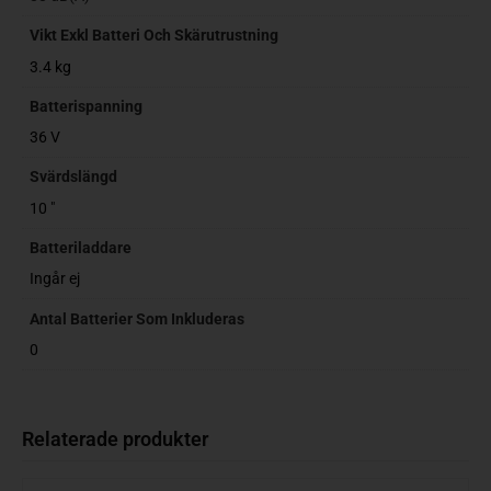
Vikt Exkl Batteri Och Skärutrustning
3.4 kg
Batterispanning
36 V
Svärdslängd
10 "
Batteriladdare
Ingår ej
Antal Batterier Som Inkluderas
0
Relaterade produkter