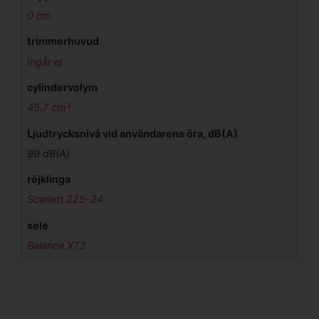
0 cm
trimmerhuvud
Ingår ej
cylindervolym
45.7 cm³
Ljudtrycksnivå vid användarens öra, dB(A)
99 dB(A)
röjklinga
Scarlett 225-24
sele
Balance XT2