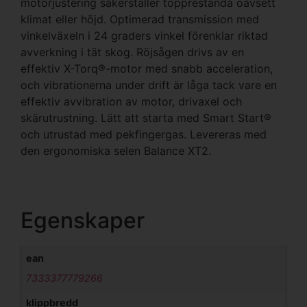
motorjustering säkerställer topprestanda oavsett
klimat eller höjd. Optimerad transmission med
vinkelväxeln i 24 graders vinkel förenklar riktad
avverkning i tät skog. Röjsågen drivs av en
effektiv X-Torq®-motor med snabb acceleration,
och vibrationerna under drift är låga tack vare en
effektiv avvibration av motor, drivaxel och
skärutrustning. Lätt att starta med Smart Start®
och utrustad med pekfingergas. Levereras med
den ergonomiska selen Balance XT2.
Egenskaper
ean
7333377779266
klippbredd