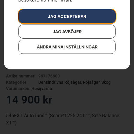
JAG ACCEPTERAR
JAG AVBÖJER
ÄNDRA MINA INSTÄLLNINGAR
HUSQVARNA 545FXT
AutoTune™
Artikelnummer:
967176603
Kategorier:
Bensindrivna Röjsågar
,
Röjsågar
,
Skog
Varumärken
:
Husqvarna
14 900
kr
545FXT AutoTune™ (Scarlett 225-24T-1″, Sele Balance
XT™)