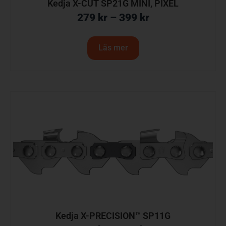
Kedja X-CUT SP21G MINI, PIXEL
279
kr
–
399
kr
Läs mer
Kedja X-PRECISION™ SP11G