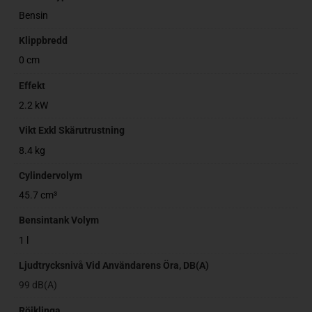
Bensin
Klippbredd
0 cm
Effekt
2.2 kW
Vikt Exkl Skärutrustning
8.4 kg
Cylindervolym
45.7 cm³
Bensintank Volym
1 l
Ljudtrycksnivå Vid Användarens Öra, DB(A)
99 dB(A)
Röjklinga