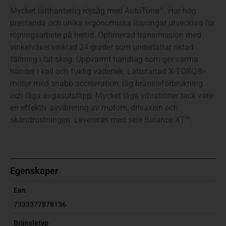
Mycket lätthanterlig röjsåg med AutoTune™. Har hög
prestanda och unika ergonomiska lösningar utvecklad för
röjningsarbete på heltid. Optimerad transmission med
vinkelväxel vinklad 24 grader som underlättar riktad
fällning i tät skog. Uppvärmt handtag som ger varma
händer i kall och fuktig väderlek. Lättstartad X-TORQ®-
motor med snabb acceleration, låg bränsleförbrukning
och låga avgasutsläpp. Mycket låga vibrationer tack vare
en effektiv avvibrering av motorn, drivaxeln och
skärutrustningen. Levereras med sele Balance XT™.
Egenskaper
Ean
7333377878136
Bränsletyp