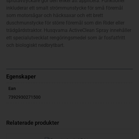
sprutavtryckare gör den enkel att applicera. Funktioner
inkluderar ett smalt strömmunstycke för små föremål
som motorsågar och häcksaxar och ett brett
duschmunstycke för större föremål som din Rider eller
trädgårdstraktor. Husqvarna ActiveClean Spray innehåller
ett specialutvecklat rengöringsmedel som är fosfatfritt
och biologiskt nedbrytbart.
Egenskaper
Ean
7392930271500
Relaterade produkter