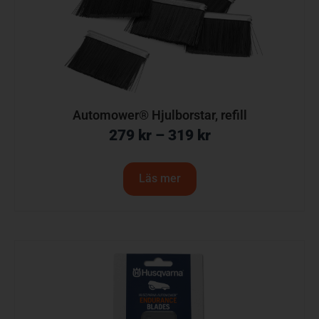
Automower® Hjulborstar, refill
279
kr
–
319
kr
Läs mer