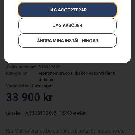
JAG ACCEPTERAR
JAG AVBÖJER
ÄNDRA MINA INSTÄLLNINGAR
Husqvarna borste
Artikelnummer:
536902602
Kategorier:
Frontmonterade tillbehör
,
Reservdelar &
tillbehör
Varumärken
:
Husqvarna
33 900
kr
Borste – ARBR5120Xv2, P524X-serien
Kraftfull roterande borste för att borsta löv, grus, snö etc.