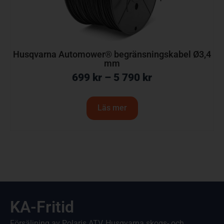
Husqvarna Automower® begränsningskabel Ø3,4
mm
699
kr
–
5 790
kr
Läs mer
KA-Fritid
Försäljning av Polaris ATV, Husqvarna skogs- och