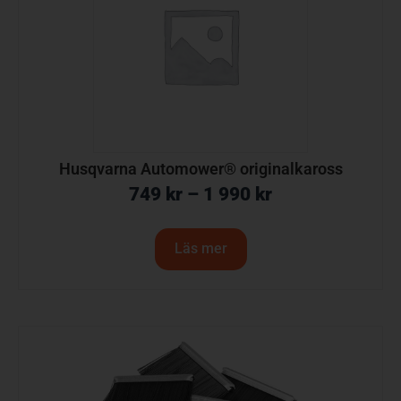
Husqvarna Automower® originalkaross
749
kr
–
1 990
kr
Läs mer