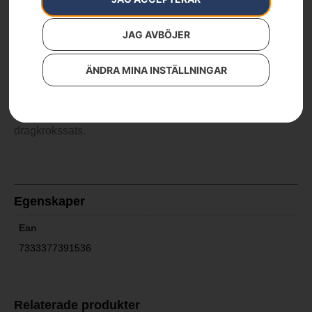
Varumärken
:
Husqvarna
1 090
kr
JAG AVBÖJER
ÄNDRA MINA INSTÄLLNINGAR
Dragkrok – kit
50 mm dragkroksats av kultyp som passar till fäste-
dragkrokssats.
Egenskaper
Ean
7333377391536
Relaterade produkter