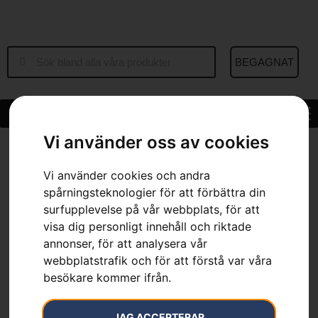
BEGAGNAT
Vi använder oss av cookies
Hem
»
Sortiment
»
Husqvarna dragkrokssats
Vi använder cookies och andra
spårningsteknologier för att förbättra din
surfupplevelse på vår webbplats, för att
visa dig personligt innehåll och riktade
Husqvarna dragkrokssats
annonser, för att analysera vår
webbplatstrafik och för att förstå var våra
Artikelnummer:
538828701
besökare kommer ifrån.
Kategorier:
Bakmonterade tillbehör
,
Bakmonterade
tillbehör
,
för åkgräsklippare
,
för
trädgårdstraktorer
,
Reservdelar & tillbehör
JAG ACCEPTERAR