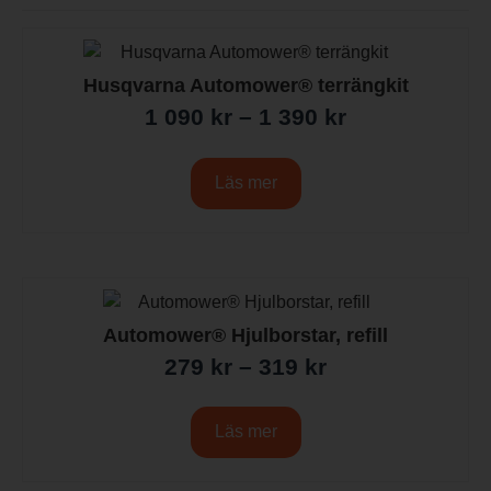
Husqvarna Automower® terrängkit
1 090
kr
–
1 390
kr
Läs mer
Automower® Hjulborstar, refill
279
kr
–
319
kr
Läs mer