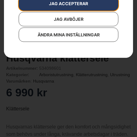
JAG ACCEPTERAR
JAG AVBÖJER
ÄNDRA MINA INSTÄLLNINGAR
Husqvarna klättersele
Artikelnummer:
534098601
Kategorier:
Arboristutrustning
,
Klätterutrustning
,
Utrustning
Varumärken
:
Husqvarna
6 990
kr
Klättersele
Husqvarnas klättersele ger den komfort och mångsidighet
som behövs under långa, krävande arbetsdagar i träden.