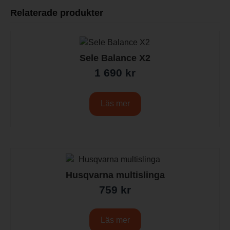
Relaterade produkter
Sele Balance X2
1 690
kr
Läs mer
Husqvarna multislinga
759
kr
Läs mer