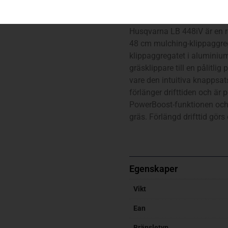
LB 448iV
Husqvarna LB 448iV är en ro
48 cm mulching-klippaggreg
klippaggregatet i alumini
gräsklippare till en pålitlig
vare den intuitiva knappsa
förlänger drifttiden och är 
PowerBoost-funktionen och a
gräs. Förlängd drifttid görs
Egenskaper
Vikt
Ean
Bränsletyp