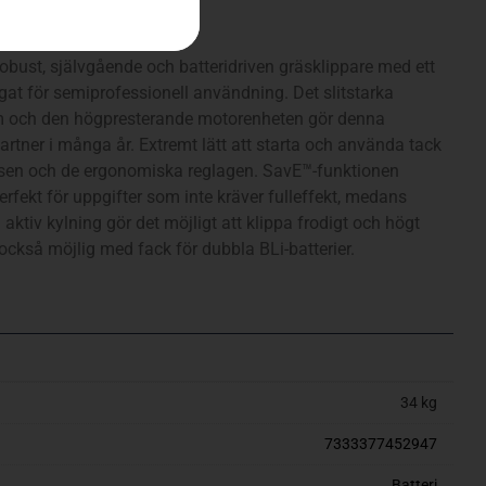
bust, självgående och batteridriven gräsklippare med ett
at för semiprofessionell användning. Det slitstarka
um och den högpresterande motorenheten gör denna
 partner i många år. Extremt lätt att starta och använda tack
tsen och de ergonomiska reglagen. SavE™-funktionen
perfekt för uppgifter som inte kräver fulleffekt, medans
ktiv kylning gör det möjligt att klippa frodigt och högt
 också möjlig med fack för dubbla BLi-batterier.
34 kg
7333377452947
Batteri