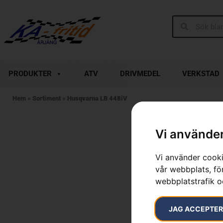
PRODUKTER
ATV
DRIVMEDEL
VERKSTAD
Hem
»
Sortiment
»
Husqvarna LB 448iV
Vi använder
Vi använder cooki
vår webbplats, för
webbplatstrafik o
JAG ACCEPTE