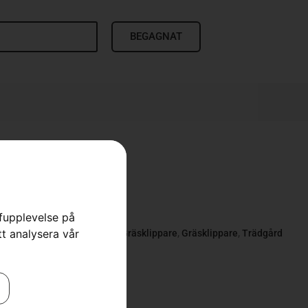
BEGAGNAT
B 448iV
rfupplevelse på
tt analysera vår
 Gräsklippare
,
Batteridrivna Gräsklippare
,
Gräsklippare
,
Trädgård