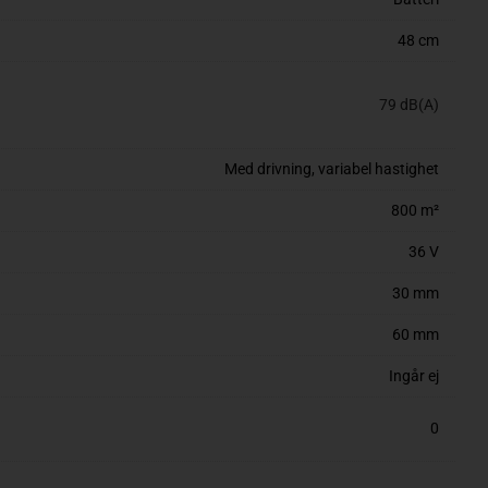
48 cm
79 dB(A)
Med drivning, variabel hastighet
800 m²
36 V
30 mm
60 mm
Ingår ej
0