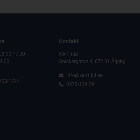
ce
Kontakt
08.00-17.00
KA-Fritid
14.00
Snickargatan 4, 672 31 Årjäng
info@ka-fritid.se
700-1747
0573-129 79