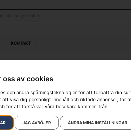
KONTAKT
 oss av cookies
Husqvarna L
es och andra spårningsteknologier för att förbättra din su
Artikelnummer:
970712501
 att visa dig personligt innehåll och riktade annonser, för a
Kategorier:
Batteridrivna
Varumärken
:
Husqvarna
ch för att förstå var våra besökare kommer ifrån.
13 500
kr
RAR
JAG AVBÖJER
ÄNDRA MINA INSTÄLLNINGAR