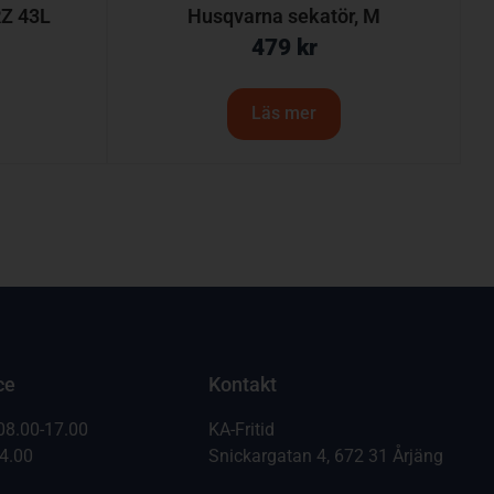
Z 43L
Husqvarna sekatör, M
479
kr
Läs mer
ce
Kontakt
08.00-17.00
KA-Fritid
14.00
Snickargatan 4, 672 31 Årjäng