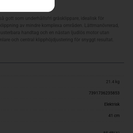
 så gott som underhållsfri gräsklippare, idealisk för
 klippning av mindre komplexa områden. Lättmanövrerad,
usterbara handtag och en nästan ljudlös motor utan
lare och central klipphöjdjustering för snyggt resultat.
21.4 kg
7391736235853
Elektrisk
41 cm