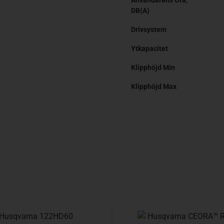
Användarens Öra,
DB(A)
Drivsystem
Ytkapacitet
Klipphöjd Min
Klipphöjd Max