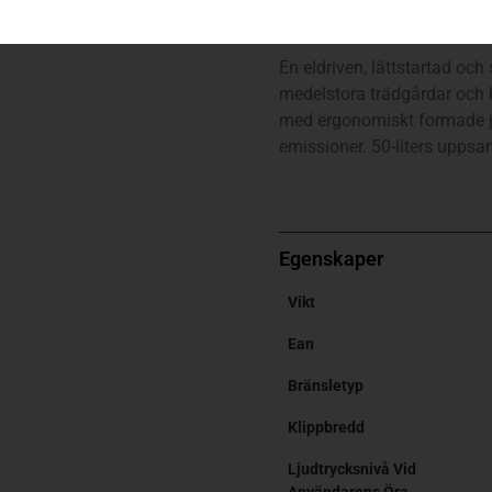
LC 141C
En eldriven, lättstartad och
medelstora trädgårdar och
med ergonomiskt formade j
emissioner. 50-liters uppsam
Egenskaper
Vikt
Ean
Bränsletyp
Klippbredd
Ljudtrycksnivå Vid