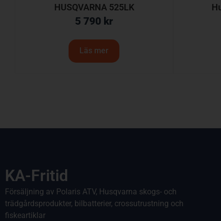
HUSQVARNA 525LK
H
5 790
kr
Läs mer
KA-Fritid
Försäljning av Polaris ATV, Husqvarna skogs- och
trädgårdsprodukter, bilbatterier, crossutrustning och
fiskeartiklar