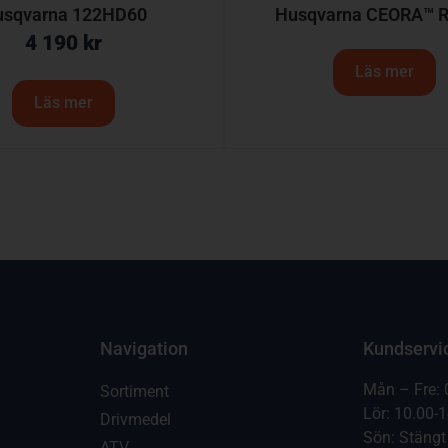
usqvarna 122HD60
Husqvarna CEORA™ R
4 190
kr
Läs mer
Läs mer
Navigation
Kundservi
Mån – Fre: 
Sortiment
Lör: 10.00-
Drivmedel
Sön: Stängt
ATV