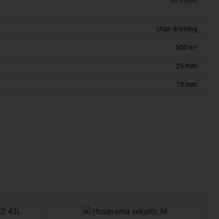
85 dB(A)
Utan drivning
500 m²
25 mm
75 mm