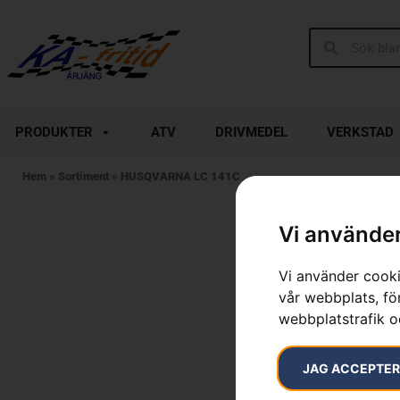
PRODUKTER
ATV
DRIVMEDEL
VERKSTAD
Hem
»
Sortiment
»
HUSQVARNA LC 141C
Vi använder
Vi använder cooki
vår webbplats, för
webbplatstrafik o
JAG ACCEPTE