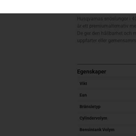
ST 427
Husqvarnas snöslungor i 40
är ett premiumalternativ me
De ger den hållbarhet och m
uppfarter eller gemensamm
Egenskaper
Vikt
Ean
Bränsletyp
Cylindervolym
Bensintank Volym