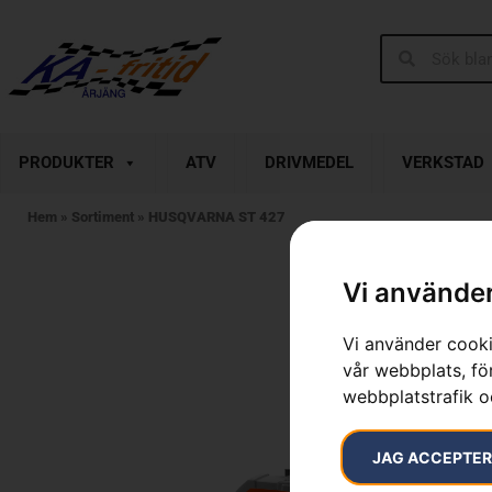
PRODUKTER
ATV
DRIVMEDEL
VERKSTAD
Hem
»
Sortiment
»
HUSQVARNA ST 427
Vi använder
Vi använder cooki
vår webbplats, för
webbplatstrafik o
JAG ACCEPTE