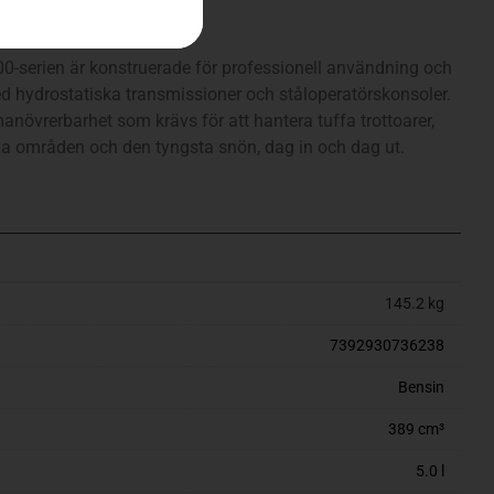
0-serien är konstruerade för professionell användning och
d hydrostatiska transmissioner och ståloperatörskonsoler.
anövrerbarhet som krävs för att hantera tuffa trottoarer,
a områden och den tyngsta snön, dag in och dag ut.
145.2 kg
7392930736238
Bensin
389 cm³
5.0 l