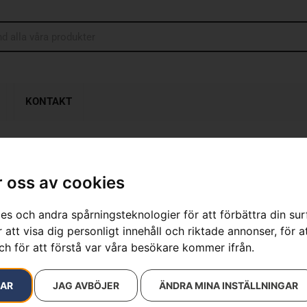
KONTAKT
 oss av cookies
HUSQVARNA 
es och andra spårningsteknologier för att förbättra din su
Artikelnummer:
970529401
 att visa dig personligt innehåll och riktade annonser, för a
Kategorier:
Snöslungor
,
T
ch för att förstå var våra besökare kommer ifrån.
Varumärken
:
Husqvarna
38 900
kr
RAR
JAG AVBÖJER
ÄNDRA MINA INSTÄLLNINGAR