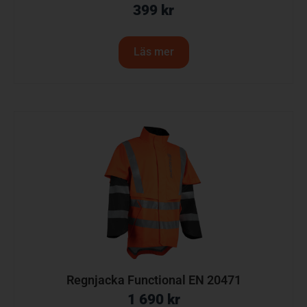
399
kr
Läs mer
Regnjacka Functional EN 20471
1 690
kr