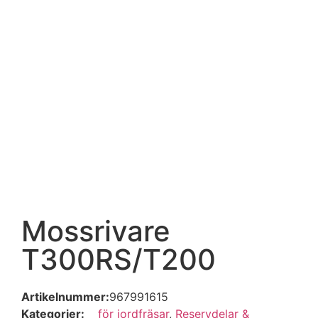
Mossrivare
T300RS/T200
Artikelnummer:
967991615
Kategorier:
för jordfräsar
,
Reservdelar &