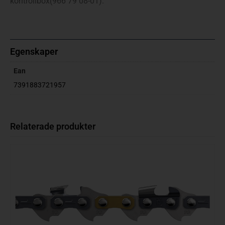
kontrollbox(966 79 08-01).
Egenskaper
Ean
7391883721957
Relaterade produkter