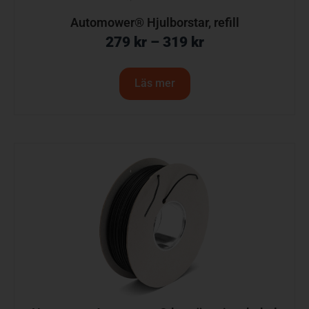
Automower® Hjulborstar, refill
279
kr
–
319
kr
Läs mer