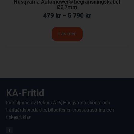
Husqvarna Automower® begränsningskabel
Ø2,7mm
479
kr
–
5 790
kr
Läs mer
KA-Fritid
Försäljning av Polaris ATV, Husqvarna skogs- och
trädgårdsprodukter, bilbatterier, crossutrustning och
fiskeartiklar