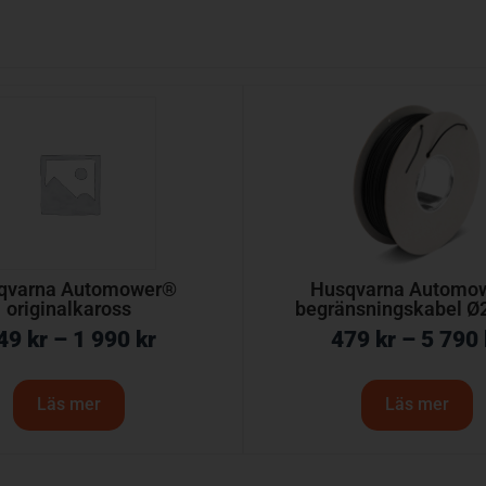
qvarna Automower®
Husqvarna Automo
originalkaross
begränsningskabel 
49
kr
–
1 990
kr
479
kr
–
5 790
Läs mer
Läs mer