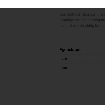
fordon
Kraftfullt och skonsamt ren
ömtåliga ytor. Rengöringsme
resultat ska du aldrig låta 
Egenskaper
Vikt
Ean