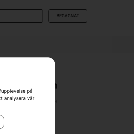
BEGAGNAT
del – fordon
rfupplevelse på
tt analysera vår
tvättar
,
Reservdelar & tillbehör