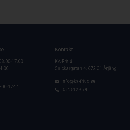
ce
Kontakt
08.00-17.00
KA-Fritid
14.00
Snickargatan 4, 672 31 Årjäng
info@ka-fritid.se
700-1747
0573-129 79