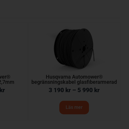
wer®
Husqvarna Automower®
Ø2,7mm
begränsningskabel glasfiberarmerad
kr
3 190
kr
–
5 990
kr
Läs mer