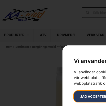
PRODUKTER
ATV
DRIVMEDEL
VERKSTAD
Hem
»
Sortiment
»
Rengöringsmedel – fordon
Vi använder
Vi använder cooki
vår webbplats, för
webbplatstrafik o
JAG ACCEPTE