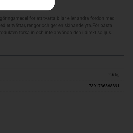
göringsmedel för att tvätta bilar eller andra fordon med
dlet tvättar, rengör och ger en skinande yta.För bästa
produkten torka in och inte använda den i direkt solljus.
2.6 kg
7391736368391