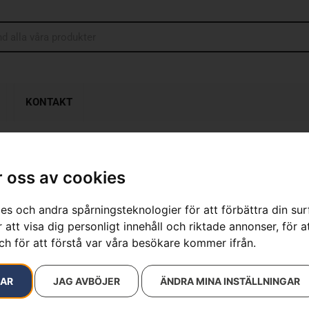
KONTAKT
 oss av cookies
Rengöringsme
es och andra spårningsteknologier för att förbättra din su
Artikelnummer:
590661301
 att visa dig personligt innehåll och riktade annonser, för a
Kategorier:
för högtrycks
ch för att förstå var våra besökare kommer ifrån.
Varumärken
:
Husqvarna
199
kr
RAR
JAG AVBÖJER
ÄNDRA MINA INSTÄLLNINGAR