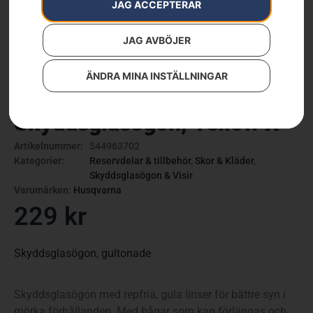
JAG ACCEPTERAR
JAG AVBÖJER
ÄNDRA MINA INSTÄLLNINGAR
Skyddsglasögon, Yellow X
Artikelnummer:
544963702
Kategorier:
Reservdelar & tillbehör
,
Skor & Kläder
,
Skyddsglasögon & Visir
Varumärken
:
Husqvarna
229
kr
Skyddsglasögon, gultonade
Skyddsglasögon med repfria, gula linser för bättre syn i
mörka förhållanden. Med bågar som kan förlängas och