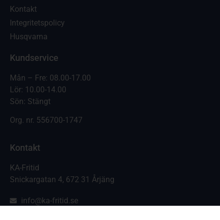
Kontakt
Integritetspolicy
Husqvarna
Kundservice
Mån – Fre: 08.00-17.00
Lör: 10.00-14.00
Sön: Stängt
Org. nr.
556700-1747
Kontakt
KA-Fritid
Snickargatan 4, 672 31 Årjäng
info@ka-fritid.se
0573-129 79