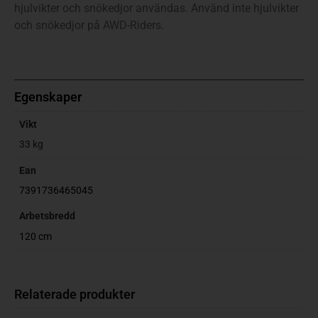
hjulvikter och snökedjor användas. Använd inte hjulvikter
och snökedjor på AWD-Riders.
Egenskaper
Vikt
33 kg
Ean
7391736465045
Arbetsbredd
120 cm
Relaterade produkter