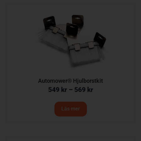
Automower® Hjulborstkit
549
kr
–
569
kr
Läs mer