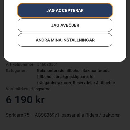
JAG ACCEPTERAR
JAG AVBÖJER
ÄNDRA MINA INSTÄLLNINGAR
Spridare 75
Artikelnummer:
546080501
Kategorier:
Bakmonterade tillbehör
,
Bakmonterade
tillbehör
,
för åkgräsklippare
,
för
trädgårdstraktorer
,
Reservdelar & tillbehör
Varumärken
:
Husqvarna
6 190
kr
Spridare 75 – AGSC369v1, passar alla Riders / traktorer