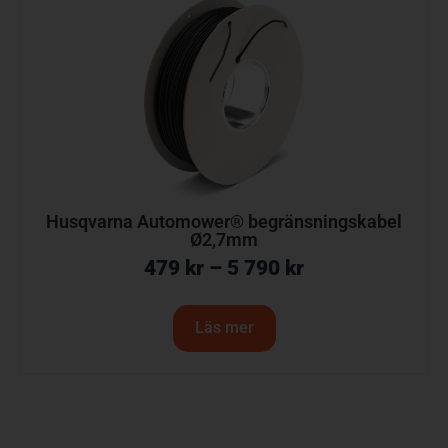
Husqvarna Automower® begränsningskabel
Ø2,7mm
479
kr
–
5 790
kr
Läs mer