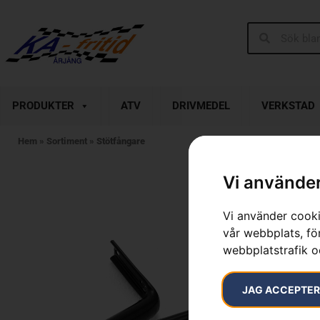
PRODUKTER
ATV
DRIVMEDEL
VERKSTAD
Hem
»
Sortiment
»
Stötfångare
Vi använder
Vi använder cooki
vår webbplats, för
webbplatstrafik o
JAG ACCEPTE