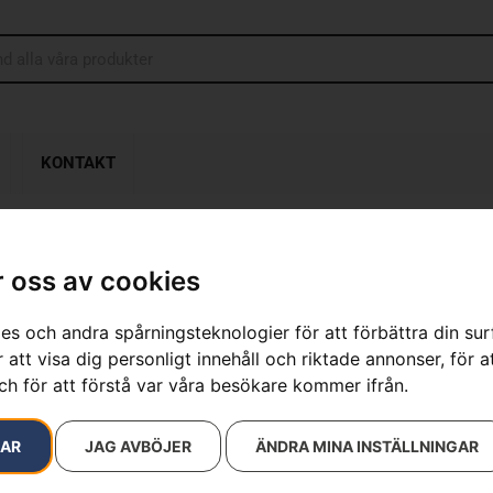
KONTAKT
 oss av cookies
Stötfångare
es och andra spårningsteknologier för att förbättra din su
Artikelnummer:
954120049
 att visa dig personligt innehåll och riktade annonser, för a
Kategorier:
för trädgårds
ch för att förstå var våra besökare kommer ifrån.
Varumärken
:
Husqvarna
890
kr
RAR
JAG AVBÖJER
ÄNDRA MINA INSTÄLLNINGAR