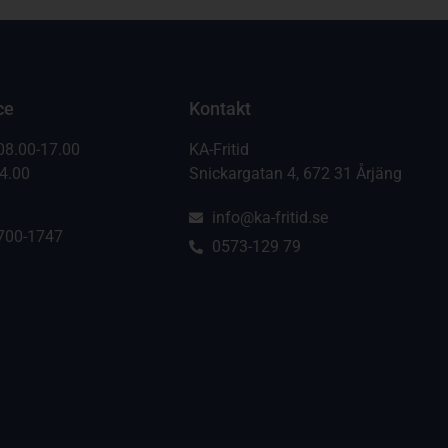
ce
Kontakt
08.00-17.00
KA-Fritid
14.00
Snickargatan 4, 672 31 Årjäng
info@ka-fritid.se
700-1747
0573-129 79