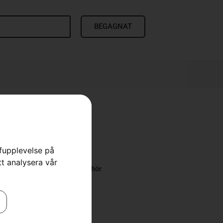
BEGAGNAT
rfupplevelse på
tt analysera vår
traktorer
,
Reservdelar & tillbehör