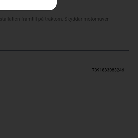
nstallation framtill på traktorn. Skyddar motorhuven
7391883083246