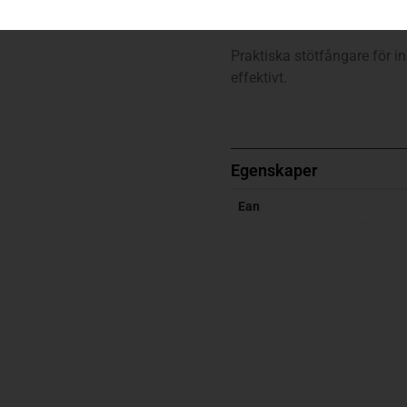
Stötfångare, traktorer
Praktiska stötfångare för i
effektivt.
Egenskaper
Ean