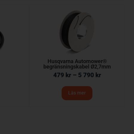
Husqvarna Automower®
begränsningskabel Ø2,7mm
479
kr
–
5 790
kr
Läs mer