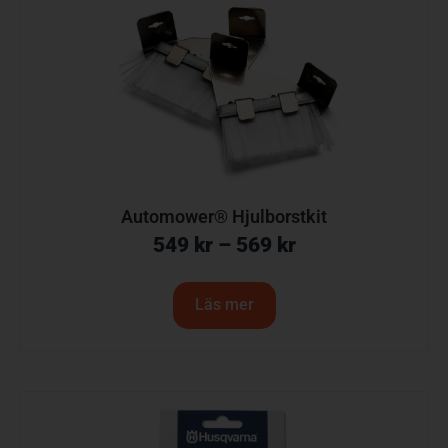
Automower® Hjulborstkit
549
kr
–
569
kr
Läs mer