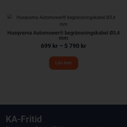
Husqvarna Automower® begränsningskabel Ø3,4
mm
699
kr
–
5 790
kr
Läs mer
KA-Fritid