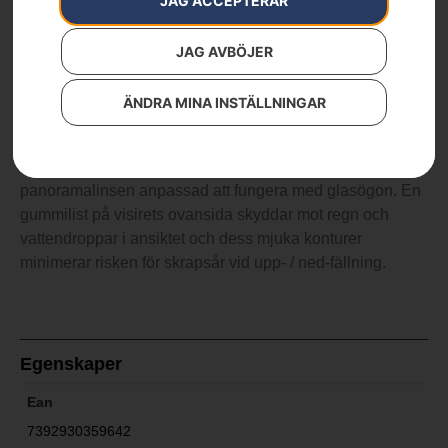
JAG ACCEPTERAR
829
kr
JAG AVBÖJER
Rökfärgat, passar Spire Vent
ÄNDRA MINA INSTÄLLNINGAR
Visir som passar arboristhjälm Spire Vent. Visiren är
behandlade för att motstå repor såväl som imma och
panoramalinsen anpassad att fungera med glasögon. En
gummilist på visirets ovansida skyddar mot regn och
vattendroppar i ansiktet och dess mjuka konturer
minimerar risken för skrapsår vid upp- / ned-fällning.
Egenskaper
Ean
7392930359642