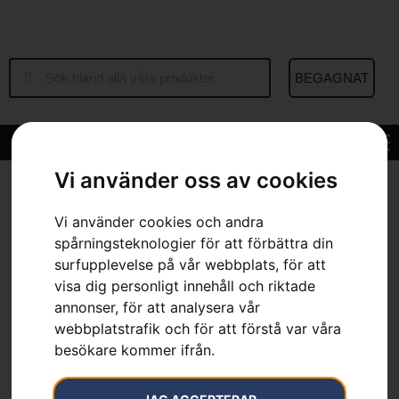
BEGAGNAT
Vi använder oss av cookies
Hem
»
Sortiment
»
Visir – Arboristhjälm
Vi använder cookies och andra
spårningsteknologier för att förbättra din
surfupplevelse på vår webbplats, för att
visa dig personligt innehåll och riktade
Visir – Arboristhjälm
annonser, för att analysera vår
webbplatstrafik och för att förstå var våra
Artikelnummer:
598862302
besökare kommer ifrån.
Kategorier:
Reservdelar & tillbehör
,
Skor & Kläder
,
Skyddsglasögon & Visir
Varumärken
:
Husqvarna