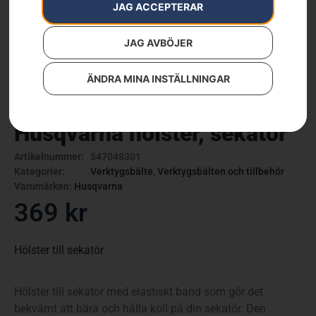
JAG ACCEPTERAR
JAG AVBÖJER
ÄNDRA MINA INSTÄLLNINGAR
Husqvarna hölster, sekatör
Artikelnummer:
547048301
Kategorier:
Verktygsbälte
,
Verktygsbälten och tillbehör
Varumärken
:
Husqvarna
369
kr
Hölster till sekatör
Hölster till sekatör med elastiskt band som gör det
bekvämt att bära och hålla koll på din sekatör. Den